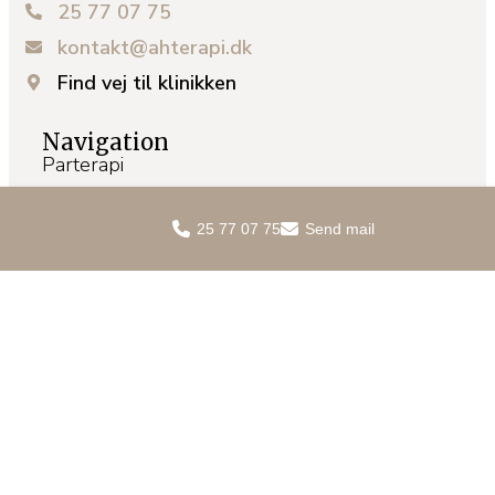
25 77 07 75
kontakt@ahterapi.dk
Find vej til klinikken
Navigation
Parterapi
Individuel terapi
25 77 07 75
Send mail
Selvværdsterapi
Sexologisk rådgivning
Online terapi
Selvværdsvejlederuddannelse
Priser
Kontakt